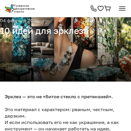
Гусевское
декоративное
стекло
04 февраля 2026
10 идей для эрклеза
Эрклез — это не «битое стекло с претензией».
Это материал с характером: рваным, честным,
дерзким.
И если использовать его не как украшение, а как
инструмент — он начинает работать на идею.