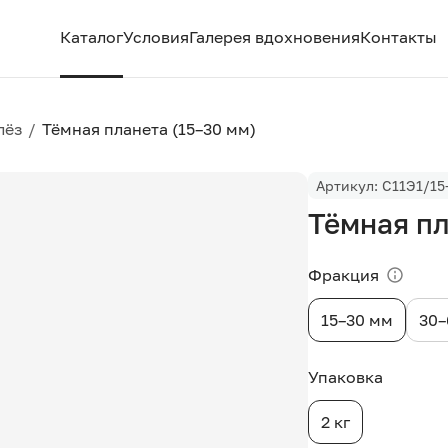
Каталог
Условия
Галерея вдохновения
Контакты
лёз
/
Тёмная планета (15–30 мм)
Артикул: С11Э1/15
Тёмная пл
Фракция
15–30 мм
30–
Упаковка
2 кг