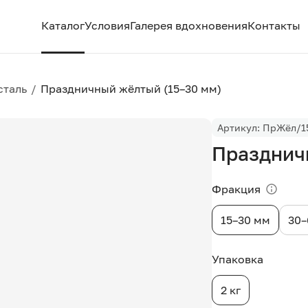
Каталог
Условия
Галерея вдохновения
Контакты
сталь
/
Праздничный жёлтый (15–30 мм)
Артикул: ПрЖёл/1
Празднич
Фракция
15–30 мм
30–
Упаковка
2 кг