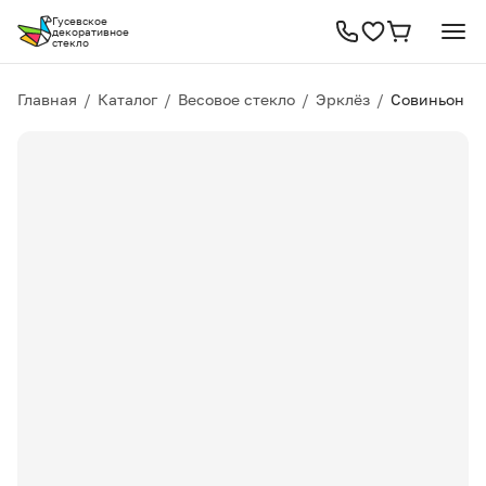
Гусевское
декоративное
стекло
Главная
/
Каталог
/
Весовое стекло
/
Эрклёз
/
Совиньон бл