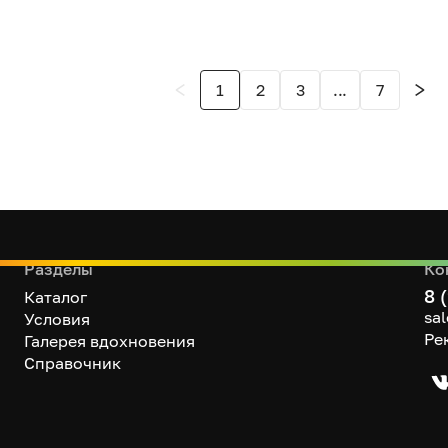
1
2
3
...
7
Разделы
Ко
8 
Каталог
sa
Условия
Ре
Галерея вдохновения
Справочник