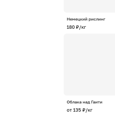
70–120 мм
70–150 мм
Немецкий рислинг
70–300 мм
180 ₽/кг
300+ мм
300–400 мм
400+ мм
Облака над Гаити
от 135 ₽/кг