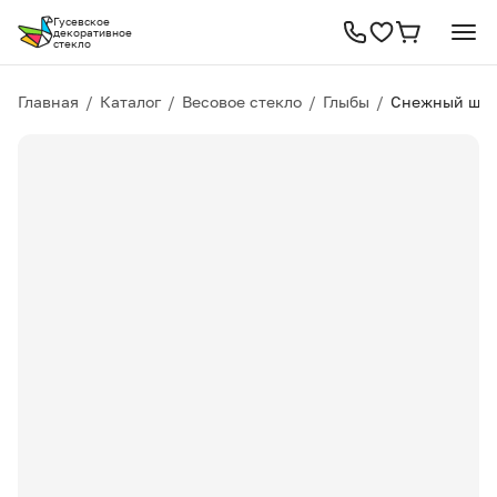
Гусевское
декоративное
стекло
Главная
/
Каталог
/
Весовое стекло
/
Глыбы
/
Снежный штор